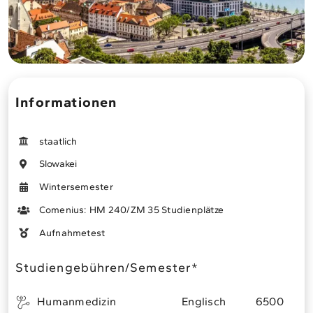
Infopaket bestellen
Meine Bewerbung
StudiMed eLearning
Informationen
staatlich
Slowakei
Wintersemester
Comenius: HM 240/ZM 35 Studienplätze
Aufnahmetest
Studiengebühren/Semester*
Humanmedizin
Englisch
6500