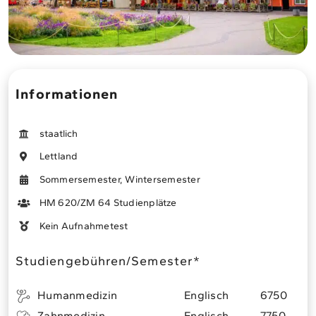
Infopaket bestellen
Meine Bewerbung
Informationen
StudiMed eLearning
staatlich
Lettland
Sommersemester, Wintersemester
HM 620/ZM 64 Studienplätze
Kein Aufnahmetest
Studiengebühren/Semester*
Humanmedizin
Englisch
6750
Zahnmedizin
Englisch
7750